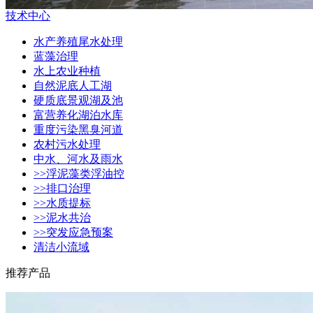
技术中心
水产养殖尾水处理
蓝藻治理
水上农业种植
自然泥底人工湖
硬质底景观湖及池
富营养化湖泊水库
重度污染黑臭河道
农村污水处理
中水、河水及雨水
>>浮泥藻类浮油控
>>排口治理
>>水质提标
>>泥水共治
>>突发应急预案
清洁小流域
推荐产品