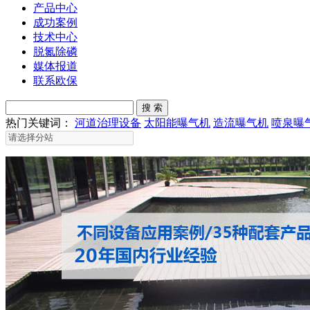
产品中心
成功案例
技术中心
脱氮除磷
媒体报道
联系欧保
热门关键词：
河道治理设备
太阳能曝气机
造流曝气机
喷泉曝