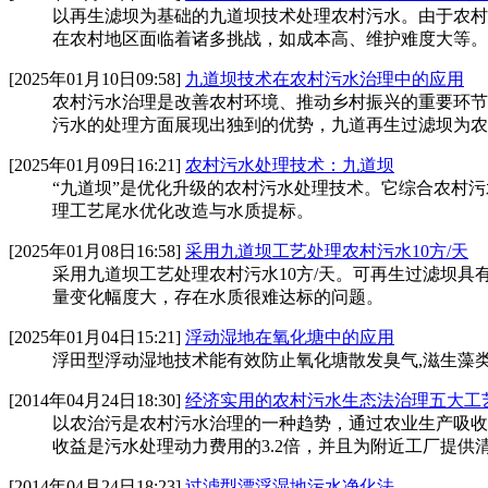
以再生滤坝为基础的九道坝技术处理农村污水。由于农村
在农村地区面临着诸多挑战，如成本高、维护难度大等。
[2025年01月10日09:58]
九道坝技术在农村污水治理中的应用
农村污水治理是改善农村环境、推动乡村振兴的重要环节
污水的处理方面展现出独到的优势，九道再生过滤坝为农
[2025年01月09日16:21]
农村污水处理技术：九道坝
“九道坝”是优化升级的农村污水处理技术。它综合农村
理工艺尾水优化改造与水质提标。
[2025年01月08日16:58]
采用九道坝工艺处理农村污水10方/天
采用九道坝工艺处理农村污水10方/天。可再生过滤坝具
量变化幅度大，存在水质很难达标的问题。
[2025年01月04日15:21]
浮动湿地在氧化塘中的应用
浮田型浮动湿地技术能有效防止氧化塘散发臭气,滋生藻类
[2014年04月24日18:30]
经济实用的农村污水生态法治理五大工
以农治污是农村污水治理的一种趋势，通过农业生产吸收
收益是污水处理动力费用的3.2倍，并且为附近工厂提供
[2014年04月24日18:23]
过滤型漂浮湿地污水净化法